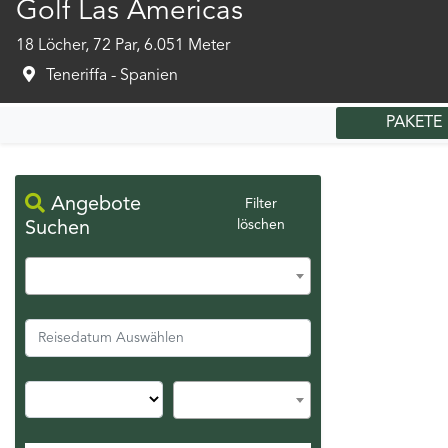
Golf Las Americas
18 Löcher, 72 Par, 6.051 Meter
Teneriffa - Spanien
PAKETE
Angebote
Filter
löschen
Suchen