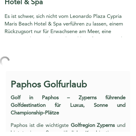
Hotel & Spa
Es ist schwer, sich nicht vom Leonardo Plaza Cypria
Maris Beach Hotel & Spa verführen zu lassen, einem
Rückzugsort nur für Erwachsene am Meer, eine
inspirierende Umgebung, die exklusiv für Paare und
Erwachsene entworfen wurde. Begeben Sie sich auf
eine kulinarische Reise und genießen Sie eines unserer
fünf Dine-around-À-la-carte-Restaurants mit delikaten
asiatischen Kreationen, authentischen griechischen
Leckereien, mediterraner und nahöstlicher Küche,
Paphos Golfurlaub
italienischen Gerichten sowie einem ganztägig
geöffneten Streetfood-Snackrestaurant. Die
Golf in Paphos – Zyperns führende
Restaurants liegen inmitten üppiger Gärten und bieten
Golfdestination für Luxus, Sonne und
einen atemberaubenden Meerblick. Tanzen Sie in der
Championship-Plätze
Erato Club Bar die Nacht durch, während Sie Ihren
Lieblingscocktail trinken, oder entspannen Sie
Paphos ist die wichtigste
Golfregion Zyperns
und
sich
Entspannen Sie sich, indem Sie eine
bietet eine außergewöhnliche Kombination aus