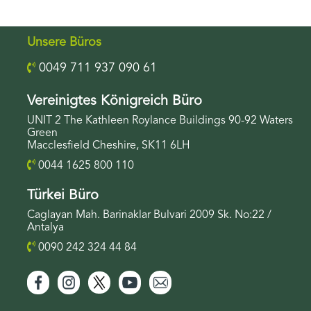
Verwöhnbehandlung in unserem Spa buchen und
Weltklasse-Golfplätzen, luxuriösen Resorts und
erleben Sie das ultimative Urlaubserlebnis.
ganzjährigem Sonnenschein.
Unsere Büros
0049 711 937 090 61
Vereinigtes Königreich Büro
UNIT 2 The Kathleen Roylance Buildings 90-92 Waters
Green
Macclesfield Cheshire, SK11 6LH
0044 1625 800 110
Türkei Büro
Caglayan Mah. Barinaklar Bulvari 2009 Sk. No:22 /
Antalya
0090 242 324 44 84